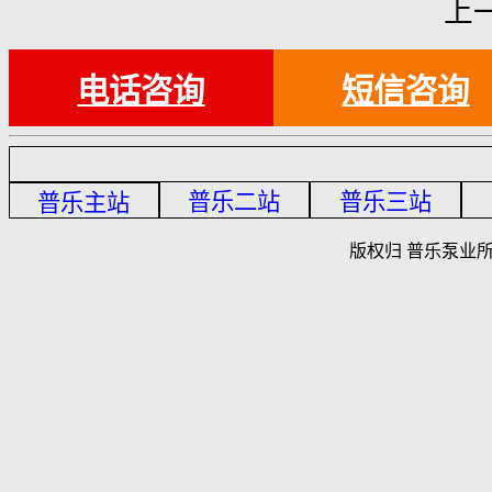
上一
电话咨询
短信咨询
普乐二站
普乐三站
普乐主站
版权归 普乐泵业所有