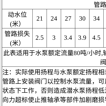
管
动水位
21
24
27
30
34
(米）
管路损失
2.5
3
3.4
3.9
4.5
(米）
此表适用于水泵额定流量80吨/小时,
注：实际使用扬程与水泵额定扬程相
管路上安装阀门以控制水泵流量，可
状态下工作，否则造成潜水泵扬程低
向力超标使止推轴承等部件加剧磨损