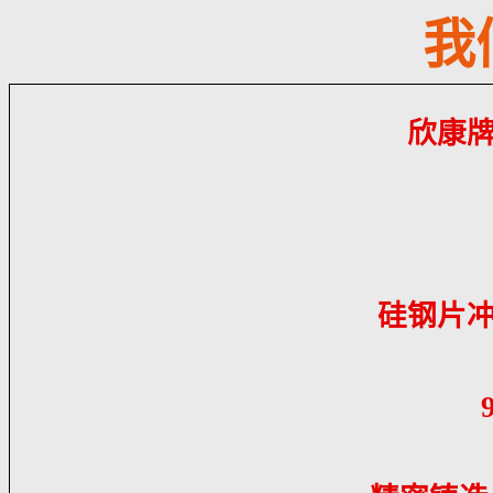
我
欣康
硅钢片