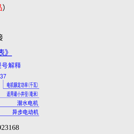
品
）
接
表》
23168