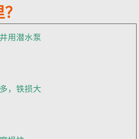
里？
井用潜水泵
多，铁损大