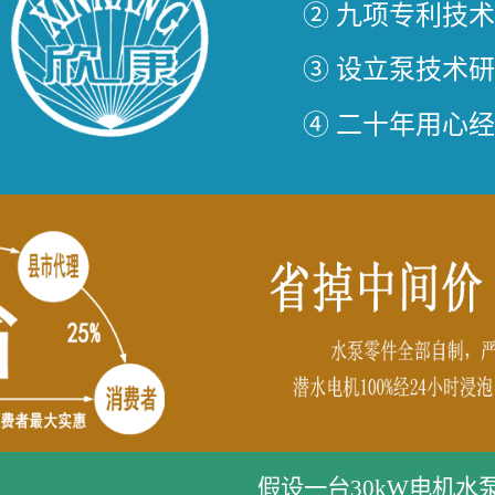
② 九项专利技
③ 设立泵技术
④ 二十年用心
假设一台30kW电机